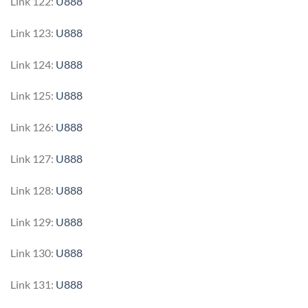
Link 122:
U888
Link 123:
U888
Link 124:
U888
Link 125:
U888
Link 126:
U888
Link 127:
U888
Link 128:
U888
Link 129:
U888
Link 130:
U888
Link 131:
U888