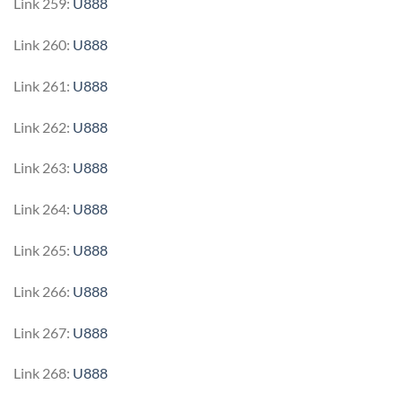
Link 259:
U888
Link 260:
U888
Link 261:
U888
Link 262:
U888
Link 263:
U888
Link 264:
U888
Link 265:
U888
Link 266:
U888
Link 267:
U888
Link 268:
U888