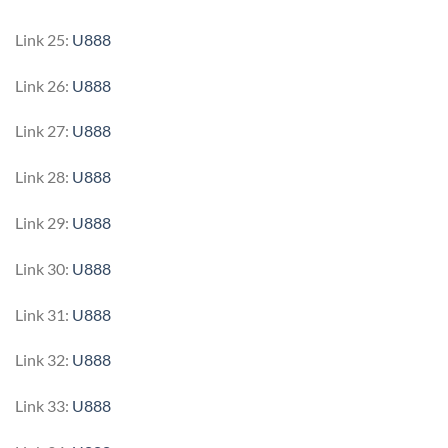
Link 25:
U888
Link 26:
U888
Link 27:
U888
Link 28:
U888
Link 29:
U888
Link 30:
U888
Link 31:
U888
Link 32:
U888
Link 33:
U888