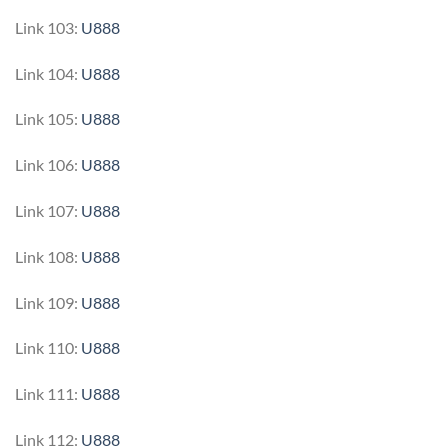
Link 103:
U888
Link 104:
U888
Link 105:
U888
Link 106:
U888
Link 107:
U888
Link 108:
U888
Link 109:
U888
Link 110:
U888
Link 111:
U888
Link 112:
U888