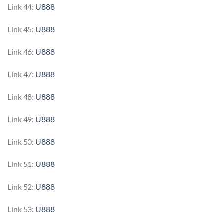
Link 44:
U888
Link 45:
U888
Link 46:
U888
Link 47:
U888
Link 48:
U888
Link 49:
U888
Link 50:
U888
Link 51:
U888
Link 52:
U888
Link 53:
U888