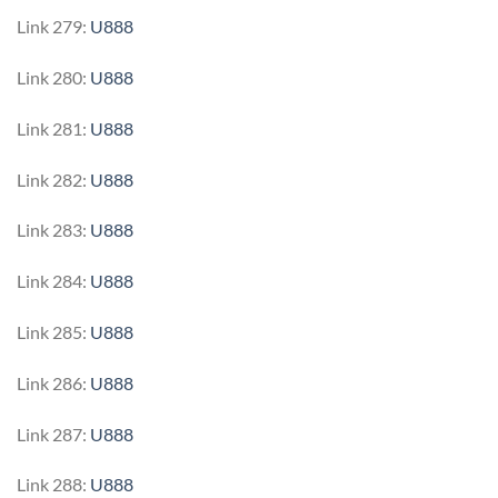
Link 279:
U888
Link 280:
U888
Link 281:
U888
Link 282:
U888
Link 283:
U888
Link 284:
U888
Link 285:
U888
Link 286:
U888
Link 287:
U888
Link 288:
U888