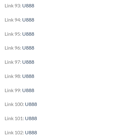
Link 93:
U888
Link 94:
U888
Link 95:
U888
Link 96:
U888
Link 97:
U888
Link 98:
U888
Link 99:
U888
Link 100:
U888
Link 101:
U888
Link 102:
U888