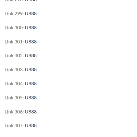
Link 299:
U888
Link 300:
U888
Link 301:
U888
Link 302:
U888
Link 303:
U888
Link 304:
U888
Link 305:
U888
Link 306:
U888
Link 307:
U888