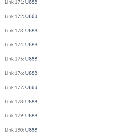
Link 171:
U888
Link 172:
U888
Link 173:
U888
Link 174:
U888
Link 175:
U888
Link 176:
U888
Link 177:
U888
Link 178:
U888
Link 179:
U888
Link 180:
U888