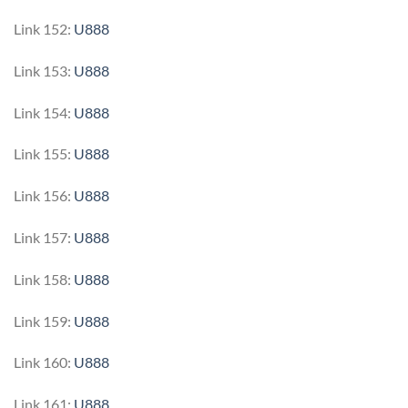
Link 152:
U888
Link 153:
U888
Link 154:
U888
Link 155:
U888
Link 156:
U888
Link 157:
U888
Link 158:
U888
Link 159:
U888
Link 160:
U888
Link 161:
U888