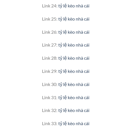
Link 24:
tỷ lệ kèo nhà cái
Link 25:
tỷ lệ kèo nhà cái
Link 26:
tỷ lệ kèo nhà cái
Link 27:
tỷ lệ kèo nhà cái
Link 28:
tỷ lệ kèo nhà cái
Link 29:
tỷ lệ kèo nhà cái
Link 30:
tỷ lệ kèo nhà cái
Link 31:
tỷ lệ kèo nhà cái
Link 32:
tỷ lệ kèo nhà cái
Link 33:
tỷ lệ kèo nhà cái