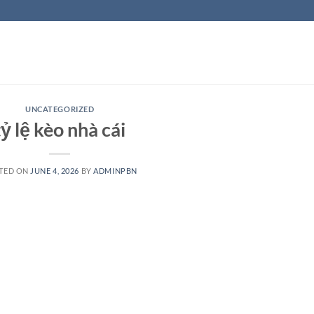
UNCATEGORIZED
tỷ lệ kèo nhà cái
TED ON
JUNE 4, 2026
BY
ADMINPBN