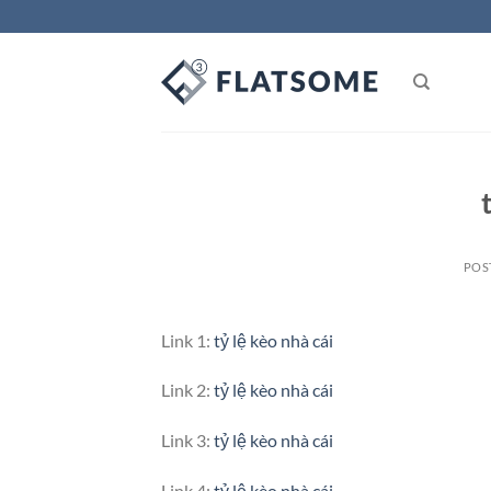
Skip
to
content
POS
Link 1:
tỷ lệ kèo nhà cái
Link 2:
tỷ lệ kèo nhà cái
Link 3:
tỷ lệ kèo nhà cái
Link 4:
tỷ lệ kèo nhà cái