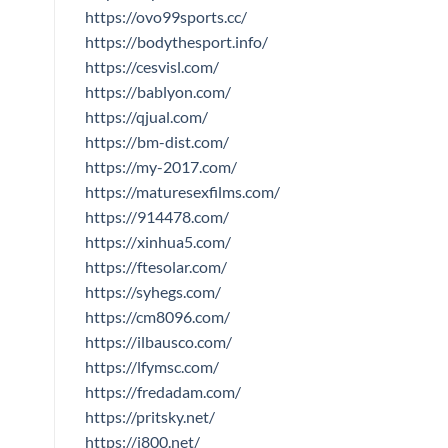
https://ovo99sports.cc/
https://bodythesport.info/
https://cesvisl.com/
https://bablyon.com/
https://qjual.com/
https://bm-dist.com/
https://my-2017.com/
https://maturesexfilms.com/
https://914478.com/
https://xinhua5.com/
https://ftesolar.com/
https://syhegs.com/
https://cm8096.com/
https://ilbausco.com/
https://lfymsc.com/
https://fredadam.com/
https://pritsky.net/
https://j800.net/