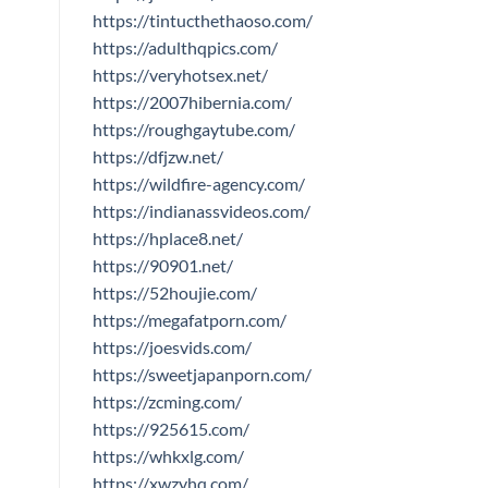
https://tintucthethaoso.com/
https://adulthqpics.com/
https://veryhotsex.net/
https://2007hibernia.com/
https://roughgaytube.com/
https://dfjzw.net/
https://wildfire-agency.com/
https://indianassvideos.com/
https://hplace8.net/
https://90901.net/
https://52houjie.com/
https://megafatporn.com/
https://joesvids.com/
https://sweetjapanporn.com/
https://zcming.com/
https://925615.com/
https://whkxlg.com/
https://xwzyhq.com/