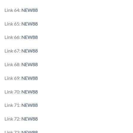
Link 64:
NEW88
Link 65:
NEW88
Link 66:
NEW88
Link 67:
NEW88
Link 68:
NEW88
Link 69:
NEW88
Link 70:
NEW88
Link 71:
NEW88
Link 72:
NEW88
Link 73:
NEW88