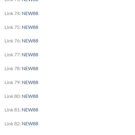
Link 74:
NEW88
Link 75:
NEW88
Link 76:
NEW88
Link 77:
NEW88
Link 78:
NEW88
Link 79:
NEW88
Link 80:
NEW88
Link 81:
NEW88
Link 82:
NEW88