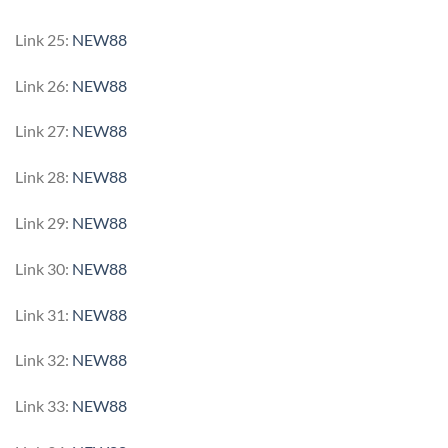
Link 25:
NEW88
Link 26:
NEW88
Link 27:
NEW88
Link 28:
NEW88
Link 29:
NEW88
Link 30:
NEW88
Link 31:
NEW88
Link 32:
NEW88
Link 33:
NEW88