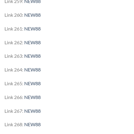
Link 259:
NEW88
Link 260:
NEW88
Link 261:
NEW88
Link 262:
NEW88
Link 263:
NEW88
Link 264:
NEW88
Link 265:
NEW88
Link 266:
NEW88
Link 267:
NEW88
Link 268:
NEW88