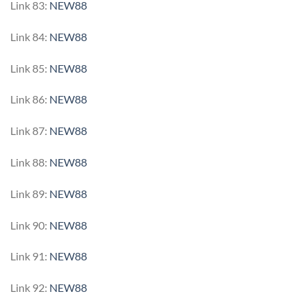
Link 83:
NEW88
Link 84:
NEW88
Link 85:
NEW88
Link 86:
NEW88
Link 87:
NEW88
Link 88:
NEW88
Link 89:
NEW88
Link 90:
NEW88
Link 91:
NEW88
Link 92:
NEW88