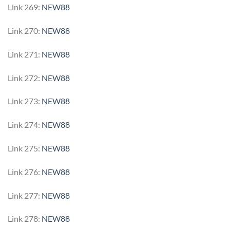
Link 269:
NEW88
Link 270:
NEW88
Link 271:
NEW88
Link 272:
NEW88
Link 273:
NEW88
Link 274:
NEW88
Link 275:
NEW88
Link 276:
NEW88
Link 277:
NEW88
Link 278:
NEW88