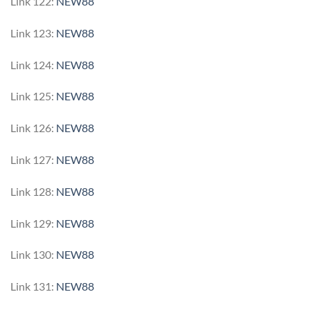
Link 122:
NEW88
Link 123:
NEW88
Link 124:
NEW88
Link 125:
NEW88
Link 126:
NEW88
Link 127:
NEW88
Link 128:
NEW88
Link 129:
NEW88
Link 130:
NEW88
Link 131:
NEW88