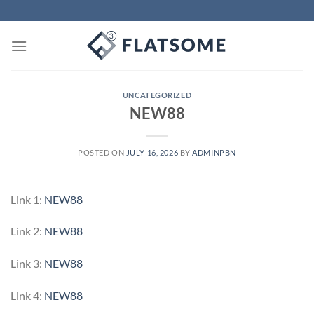
Skip
to
content
UNCATEGORIZED
NEW88
POSTED ON
JULY 16, 2026
BY
ADMINPBN
Link 1:
NEW88
Link 2:
NEW88
Link 3:
NEW88
Link 4:
NEW88