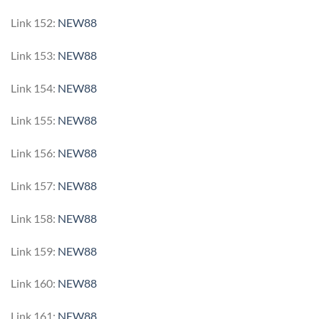
Link 152:
NEW88
Link 153:
NEW88
Link 154:
NEW88
Link 155:
NEW88
Link 156:
NEW88
Link 157:
NEW88
Link 158:
NEW88
Link 159:
NEW88
Link 160:
NEW88
Link 161:
NEW88