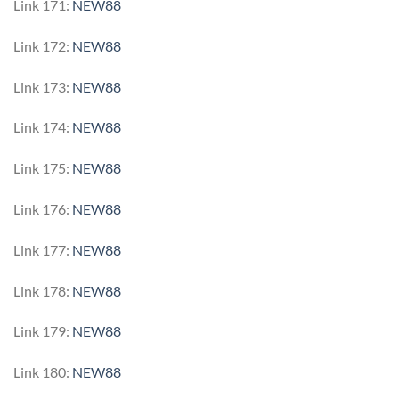
Link 171:
NEW88
Link 172:
NEW88
Link 173:
NEW88
Link 174:
NEW88
Link 175:
NEW88
Link 176:
NEW88
Link 177:
NEW88
Link 178:
NEW88
Link 179:
NEW88
Link 180:
NEW88