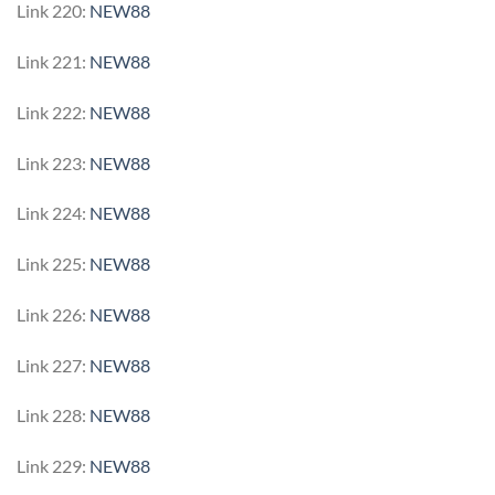
Link 220:
NEW88
Link 221:
NEW88
Link 222:
NEW88
Link 223:
NEW88
Link 224:
NEW88
Link 225:
NEW88
Link 226:
NEW88
Link 227:
NEW88
Link 228:
NEW88
Link 229:
NEW88