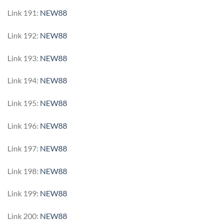
Link 191:
NEW88
Link 192:
NEW88
Link 193:
NEW88
Link 194:
NEW88
Link 195:
NEW88
Link 196:
NEW88
Link 197:
NEW88
Link 198:
NEW88
Link 199:
NEW88
Link 200:
NEW88