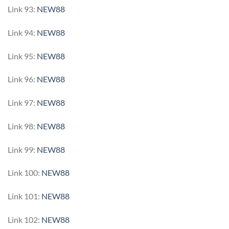
Link 93:
NEW88
Link 94:
NEW88
Link 95:
NEW88
Link 96:
NEW88
Link 97:
NEW88
Link 98:
NEW88
Link 99:
NEW88
Link 100:
NEW88
Link 101:
NEW88
Link 102:
NEW88