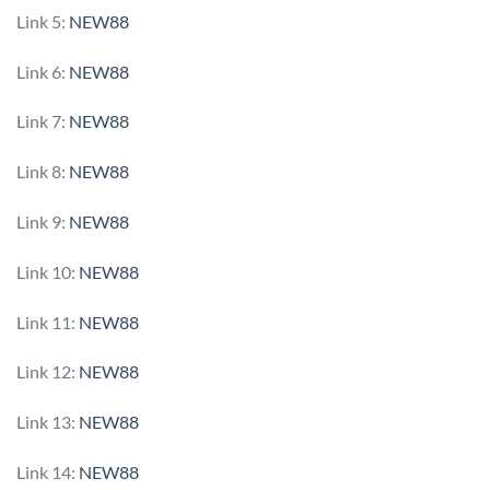
Link 5:
NEW88
Link 6:
NEW88
Link 7:
NEW88
Link 8:
NEW88
Link 9:
NEW88
Link 10:
NEW88
Link 11:
NEW88
Link 12:
NEW88
Link 13:
NEW88
Link 14:
NEW88