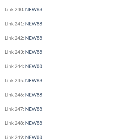
Link 240:
NEW88
Link 241:
NEW88
Link 242:
NEW88
Link 243:
NEW88
Link 244:
NEW88
Link 245:
NEW88
Link 246:
NEW88
Link 247:
NEW88
Link 248:
NEW88
Link 249:
NEW88