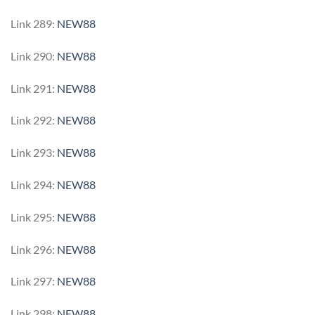
Link 289:
NEW88
Link 290:
NEW88
Link 291:
NEW88
Link 292:
NEW88
Link 293:
NEW88
Link 294:
NEW88
Link 295:
NEW88
Link 296:
NEW88
Link 297:
NEW88
Link 298:
NEW88