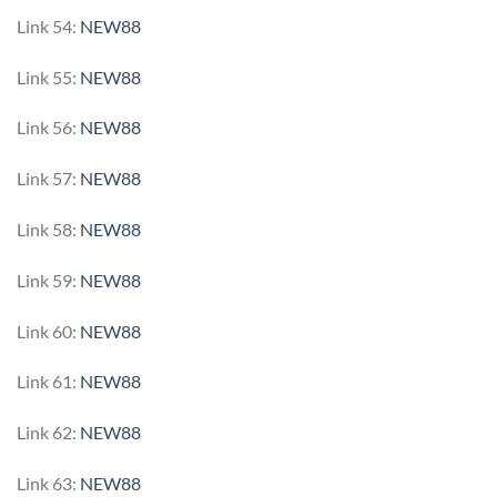
Link 54:
NEW88
Link 55:
NEW88
Link 56:
NEW88
Link 57:
NEW88
Link 58:
NEW88
Link 59:
NEW88
Link 60:
NEW88
Link 61:
NEW88
Link 62:
NEW88
Link 63:
NEW88