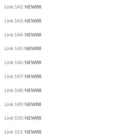
Link 142:
NEW88
Link 143:
NEW88
Link 144:
NEW88
Link 145:
NEW88
Link 146:
NEW88
Link 147:
NEW88
Link 148:
NEW88
Link 149:
NEW88
Link 150:
NEW88
Link 151:
NEW88