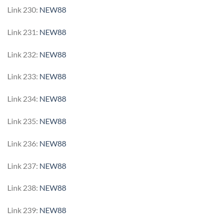
Link 230:
NEW88
Link 231:
NEW88
Link 232:
NEW88
Link 233:
NEW88
Link 234:
NEW88
Link 235:
NEW88
Link 236:
NEW88
Link 237:
NEW88
Link 238:
NEW88
Link 239:
NEW88