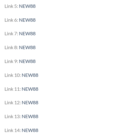
Link 5:
NEW88
Link 6:
NEW88
Link 7:
NEW88
Link 8:
NEW88
Link 9:
NEW88
Link 10:
NEW88
Link 11:
NEW88
Link 12:
NEW88
Link 13:
NEW88
Link 14:
NEW88