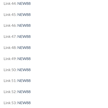
Link 44:
NEW88
Link 45:
NEW88
Link 46:
NEW88
Link 47:
NEW88
Link 48:
NEW88
Link 49:
NEW88
Link 50:
NEW88
Link 51:
NEW88
Link 52:
NEW88
Link 53:
NEW88