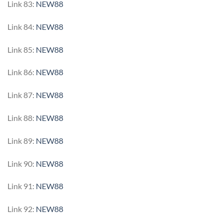
Link 83:
NEW88
Link 84:
NEW88
Link 85:
NEW88
Link 86:
NEW88
Link 87:
NEW88
Link 88:
NEW88
Link 89:
NEW88
Link 90:
NEW88
Link 91:
NEW88
Link 92:
NEW88