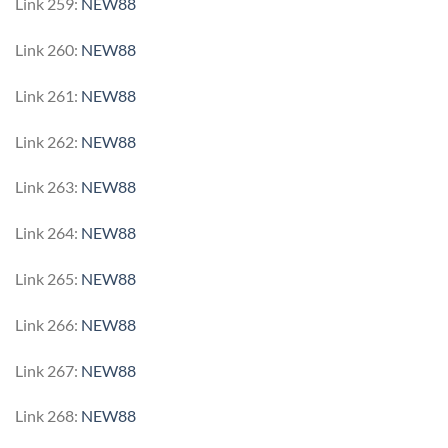
Link 259:
NEW88
Link 260:
NEW88
Link 261:
NEW88
Link 262:
NEW88
Link 263:
NEW88
Link 264:
NEW88
Link 265:
NEW88
Link 266:
NEW88
Link 267:
NEW88
Link 268:
NEW88