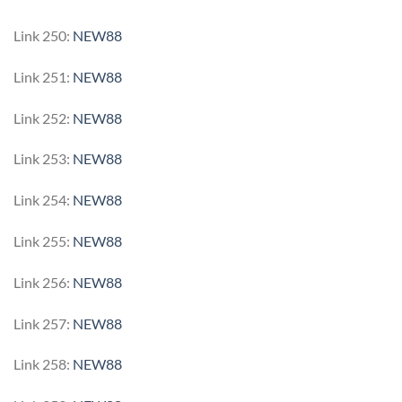
Link 250:
NEW88
Link 251:
NEW88
Link 252:
NEW88
Link 253:
NEW88
Link 254:
NEW88
Link 255:
NEW88
Link 256:
NEW88
Link 257:
NEW88
Link 258:
NEW88