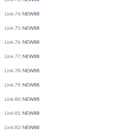
Link 74:
NEW88
Link 75:
NEW88
Link 76:
NEW88
Link 77:
NEW88
Link 78:
NEW88
Link 79:
NEW88
Link 80:
NEW88
Link 81:
NEW88
Link 82:
NEW88