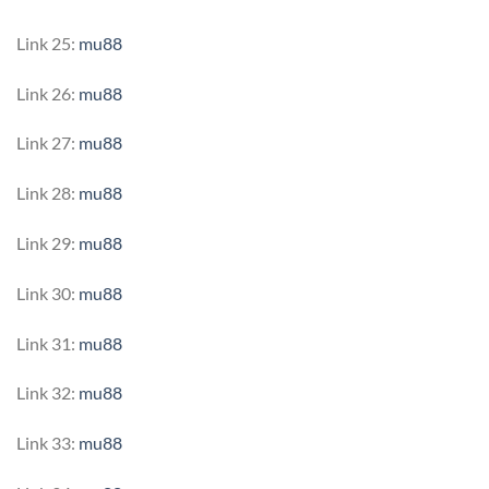
Link 25:
mu88
Link 26:
mu88
Link 27:
mu88
Link 28:
mu88
Link 29:
mu88
Link 30:
mu88
Link 31:
mu88
Link 32:
mu88
Link 33:
mu88