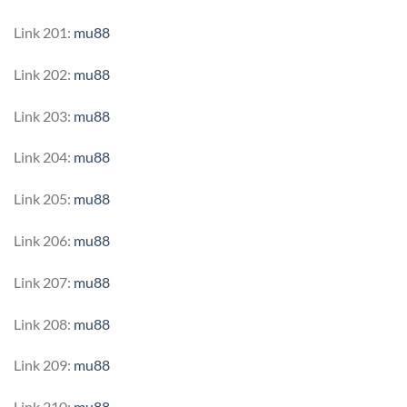
Link 201:
mu88
Link 202:
mu88
Link 203:
mu88
Link 204:
mu88
Link 205:
mu88
Link 206:
mu88
Link 207:
mu88
Link 208:
mu88
Link 209:
mu88
Link 210:
mu88