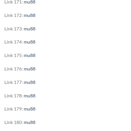
Link 171:
mu88
Link 172:
mu88
Link 173:
mu88
Link 174:
mu88
Link 175:
mu88
Link 176:
mu88
Link 177:
mu88
Link 178:
mu88
Link 179:
mu88
Link 180:
mu88