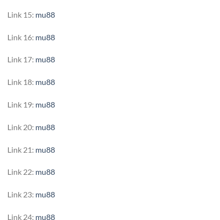
Link 15:
mu88
Link 16:
mu88
Link 17:
mu88
Link 18:
mu88
Link 19:
mu88
Link 20:
mu88
Link 21:
mu88
Link 22:
mu88
Link 23:
mu88
Link 24:
mu88