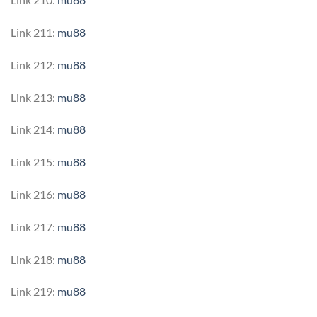
Link 211:
mu88
Link 212:
mu88
Link 213:
mu88
Link 214:
mu88
Link 215:
mu88
Link 216:
mu88
Link 217:
mu88
Link 218:
mu88
Link 219:
mu88