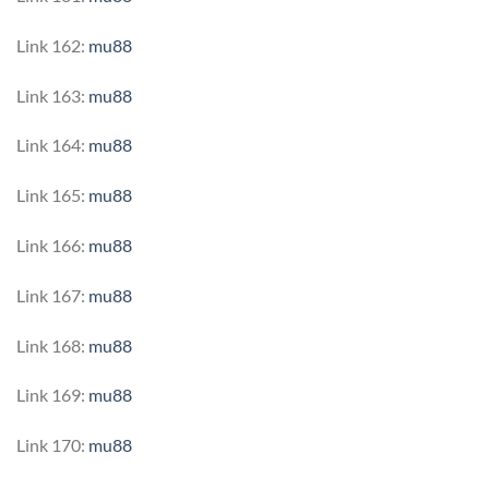
Link 162:
mu88
Link 163:
mu88
Link 164:
mu88
Link 165:
mu88
Link 166:
mu88
Link 167:
mu88
Link 168:
mu88
Link 169:
mu88
Link 170:
mu88