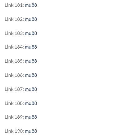
Link 181:
mu88
Link 182:
mu88
Link 183:
mu88
Link 184:
mu88
Link 185:
mu88
Link 186:
mu88
Link 187:
mu88
Link 188:
mu88
Link 189:
mu88
Link 190:
mu88