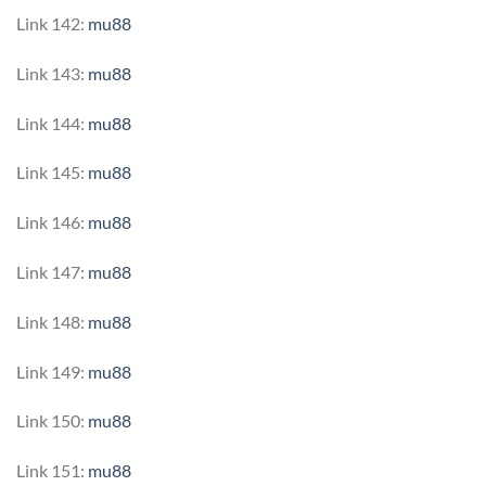
Link 142:
mu88
Link 143:
mu88
Link 144:
mu88
Link 145:
mu88
Link 146:
mu88
Link 147:
mu88
Link 148:
mu88
Link 149:
mu88
Link 150:
mu88
Link 151:
mu88