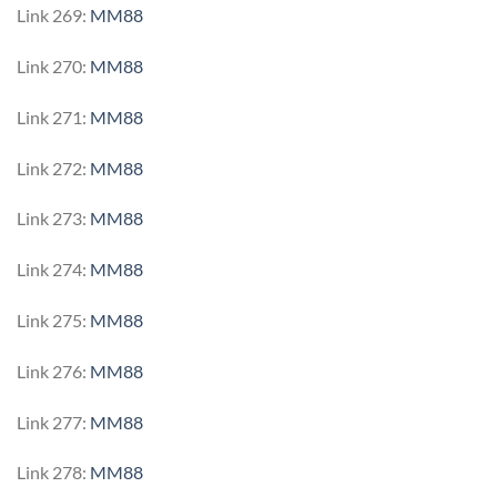
Link 269:
MM88
Link 270:
MM88
Link 271:
MM88
Link 272:
MM88
Link 273:
MM88
Link 274:
MM88
Link 275:
MM88
Link 276:
MM88
Link 277:
MM88
Link 278:
MM88