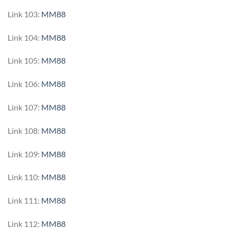
Link 103:
MM88
Link 104:
MM88
Link 105:
MM88
Link 106:
MM88
Link 107:
MM88
Link 108:
MM88
Link 109:
MM88
Link 110:
MM88
Link 111:
MM88
Link 112:
MM88