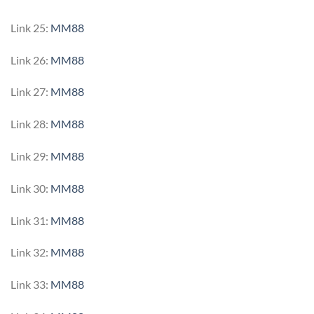
Link 25:
MM88
Link 26:
MM88
Link 27:
MM88
Link 28:
MM88
Link 29:
MM88
Link 30:
MM88
Link 31:
MM88
Link 32:
MM88
Link 33:
MM88