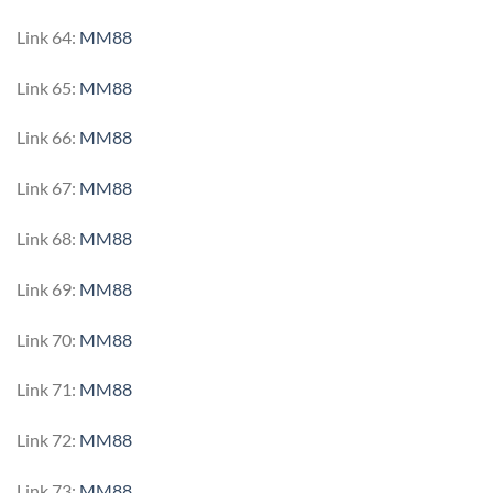
Link 64:
MM88
Link 65:
MM88
Link 66:
MM88
Link 67:
MM88
Link 68:
MM88
Link 69:
MM88
Link 70:
MM88
Link 71:
MM88
Link 72:
MM88
Link 73:
MM88