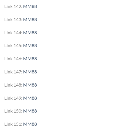
Link 142:
MM88
Link 143:
MM88
Link 144:
MM88
Link 145:
MM88
Link 146:
MM88
Link 147:
MM88
Link 148:
MM88
Link 149:
MM88
Link 150:
MM88
Link 151:
MM88