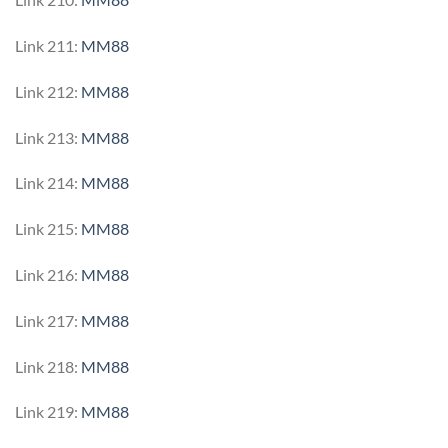
Link 211:
MM88
Link 212:
MM88
Link 213:
MM88
Link 214:
MM88
Link 215:
MM88
Link 216:
MM88
Link 217:
MM88
Link 218:
MM88
Link 219:
MM88