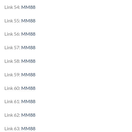
Link 54:
MM88
Link 55:
MM88
Link 56:
MM88
Link 57:
MM88
Link 58:
MM88
Link 59:
MM88
Link 60:
MM88
Link 61:
MM88
Link 62:
MM88
Link 63:
MM88