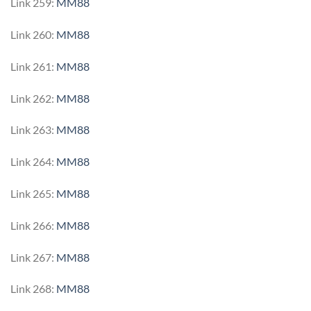
Link 259:
MM88
Link 260:
MM88
Link 261:
MM88
Link 262:
MM88
Link 263:
MM88
Link 264:
MM88
Link 265:
MM88
Link 266:
MM88
Link 267:
MM88
Link 268:
MM88