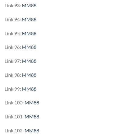
Link 93:
MM88
Link 94:
MM88
Link 95:
MM88
Link 96:
MM88
Link 97:
MM88
Link 98:
MM88
Link 99:
MM88
Link 100:
MM88
Link 101:
MM88
Link 102:
MM88