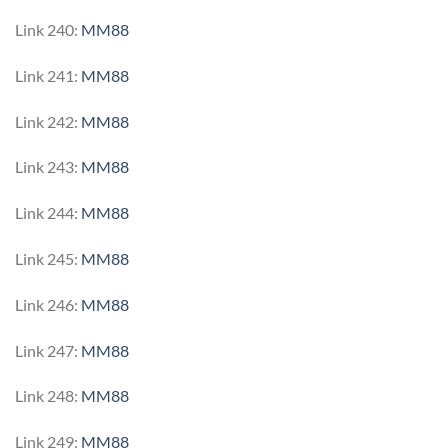
Link 240:
MM88
Link 241:
MM88
Link 242:
MM88
Link 243:
MM88
Link 244:
MM88
Link 245:
MM88
Link 246:
MM88
Link 247:
MM88
Link 248:
MM88
Link 249:
MM88