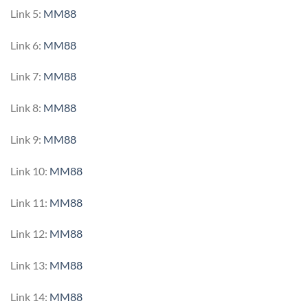
Link 5:
MM88
Link 6:
MM88
Link 7:
MM88
Link 8:
MM88
Link 9:
MM88
Link 10:
MM88
Link 11:
MM88
Link 12:
MM88
Link 13:
MM88
Link 14:
MM88