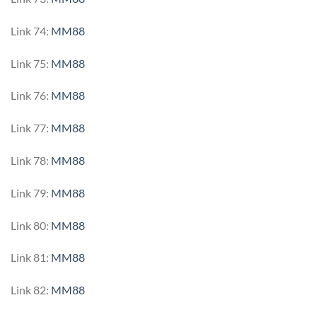
Link 74:
MM88
Link 75:
MM88
Link 76:
MM88
Link 77:
MM88
Link 78:
MM88
Link 79:
MM88
Link 80:
MM88
Link 81:
MM88
Link 82:
MM88