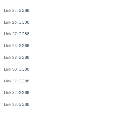
Link 25:
GG88
Link 26:
GG88
Link 27:
GG88
Link 28:
GG88
Link 29:
GG88
Link 30:
GG88
Link 31:
GG88
Link 32:
GG88
Link 33:
GG88