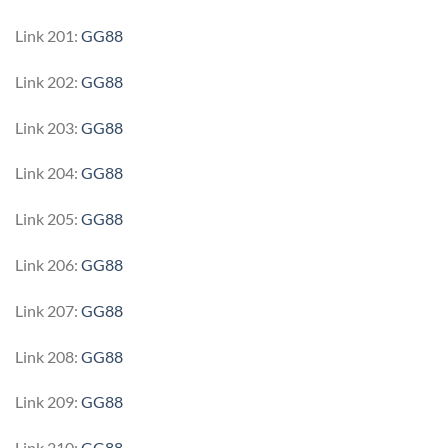
Link 201:
GG88
Link 202:
GG88
Link 203:
GG88
Link 204:
GG88
Link 205:
GG88
Link 206:
GG88
Link 207:
GG88
Link 208:
GG88
Link 209:
GG88
Link 210:
GG88