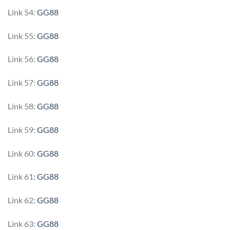
Link 54:
GG88
Link 55:
GG88
Link 56:
GG88
Link 57:
GG88
Link 58:
GG88
Link 59:
GG88
Link 60:
GG88
Link 61:
GG88
Link 62:
GG88
Link 63:
GG88