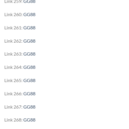
Link 259:
GG88
Link 260:
GG88
Link 261:
GG88
Link 262:
GG88
Link 263:
GG88
Link 264:
GG88
Link 265:
GG88
Link 266:
GG88
Link 267:
GG88
Link 268:
GG88