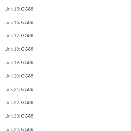
Link 15:
GG88
Link 16:
GG88
Link 17:
GG88
Link 18:
GG88
Link 19:
GG88
Link 20:
GG88
Link 21:
GG88
Link 22:
GG88
Link 23:
GG88
Link 24:
GG88