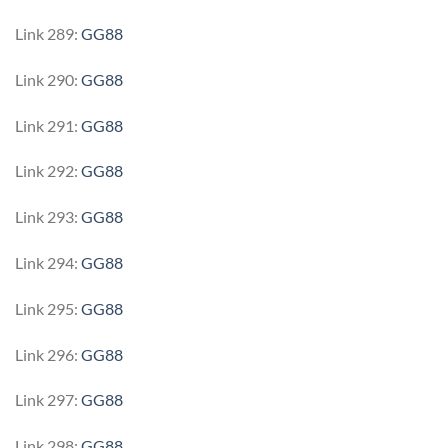
Link 289:
GG88
Link 290:
GG88
Link 291:
GG88
Link 292:
GG88
Link 293:
GG88
Link 294:
GG88
Link 295:
GG88
Link 296:
GG88
Link 297:
GG88
Link 298:
GG88