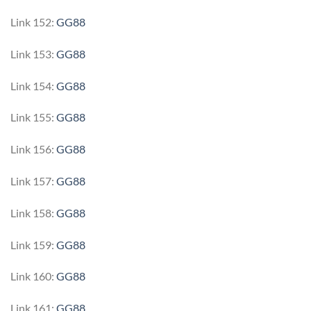
Link 152:
GG88
Link 153:
GG88
Link 154:
GG88
Link 155:
GG88
Link 156:
GG88
Link 157:
GG88
Link 158:
GG88
Link 159:
GG88
Link 160:
GG88
Link 161:
GG88