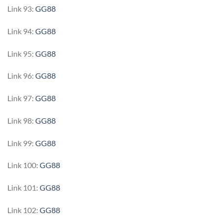
Link 93:
GG88
Link 94:
GG88
Link 95:
GG88
Link 96:
GG88
Link 97:
GG88
Link 98:
GG88
Link 99:
GG88
Link 100:
GG88
Link 101:
GG88
Link 102:
GG88