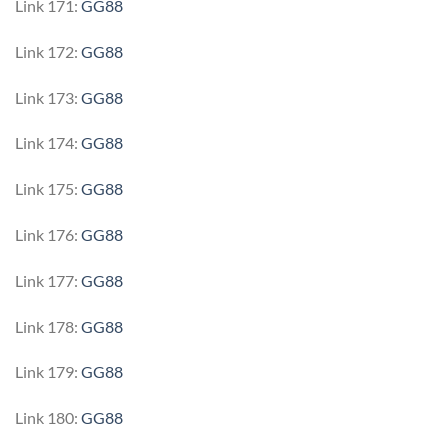
Link 171:
GG88
Link 172:
GG88
Link 173:
GG88
Link 174:
GG88
Link 175:
GG88
Link 176:
GG88
Link 177:
GG88
Link 178:
GG88
Link 179:
GG88
Link 180:
GG88