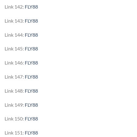
Link 142:
FLY88
Link 143:
FLY88
Link 144:
FLY88
Link 145:
FLY88
Link 146:
FLY88
Link 147:
FLY88
Link 148:
FLY88
Link 149:
FLY88
Link 150:
FLY88
Link 151:
FLY88