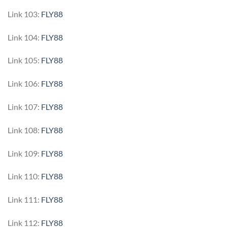
Link 103:
FLY88
Link 104:
FLY88
Link 105:
FLY88
Link 106:
FLY88
Link 107:
FLY88
Link 108:
FLY88
Link 109:
FLY88
Link 110:
FLY88
Link 111:
FLY88
Link 112:
FLY88