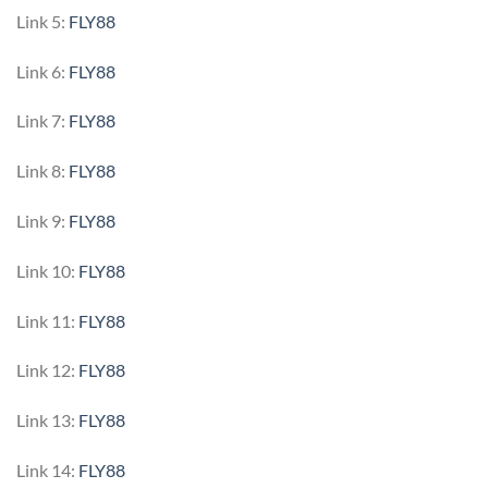
Link 5:
FLY88
Link 6:
FLY88
Link 7:
FLY88
Link 8:
FLY88
Link 9:
FLY88
Link 10:
FLY88
Link 11:
FLY88
Link 12:
FLY88
Link 13:
FLY88
Link 14:
FLY88