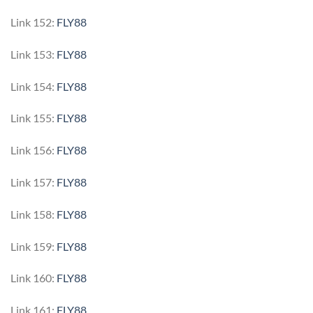
Link 152:
FLY88
Link 153:
FLY88
Link 154:
FLY88
Link 155:
FLY88
Link 156:
FLY88
Link 157:
FLY88
Link 158:
FLY88
Link 159:
FLY88
Link 160:
FLY88
Link 161:
FLY88