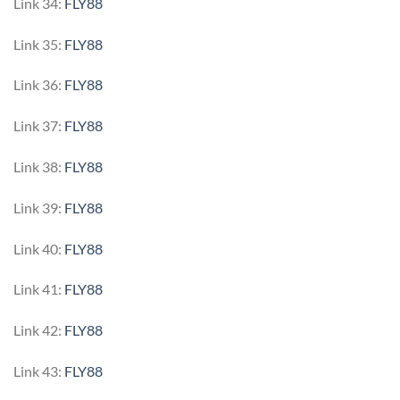
Link 34:
FLY88
Link 35:
FLY88
Link 36:
FLY88
Link 37:
FLY88
Link 38:
FLY88
Link 39:
FLY88
Link 40:
FLY88
Link 41:
FLY88
Link 42:
FLY88
Link 43:
FLY88