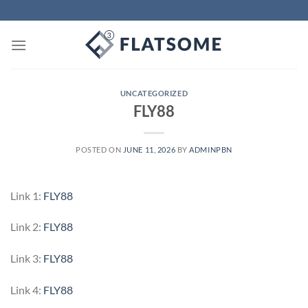
Skip
to
content
UNCATEGORIZED
FLY88
POSTED ON
JUNE 11, 2026
BY
ADMINPBN
Link 1:
FLY88
Link 2:
FLY88
Link 3:
FLY88
Link 4:
FLY88