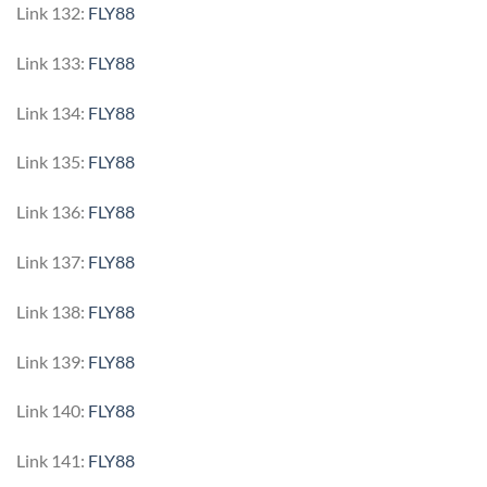
Link 132:
FLY88
Link 133:
FLY88
Link 134:
FLY88
Link 135:
FLY88
Link 136:
FLY88
Link 137:
FLY88
Link 138:
FLY88
Link 139:
FLY88
Link 140:
FLY88
Link 141:
FLY88