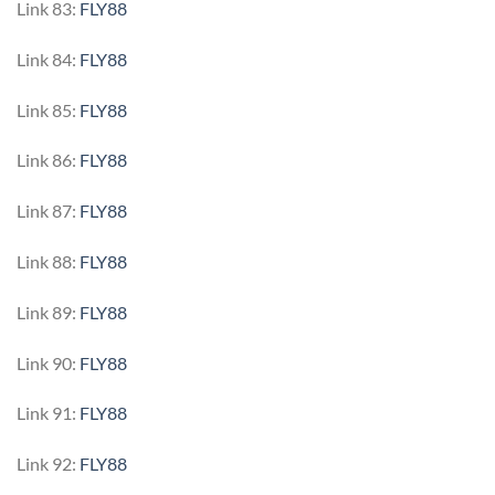
Link 83:
FLY88
Link 84:
FLY88
Link 85:
FLY88
Link 86:
FLY88
Link 87:
FLY88
Link 88:
FLY88
Link 89:
FLY88
Link 90:
FLY88
Link 91:
FLY88
Link 92:
FLY88