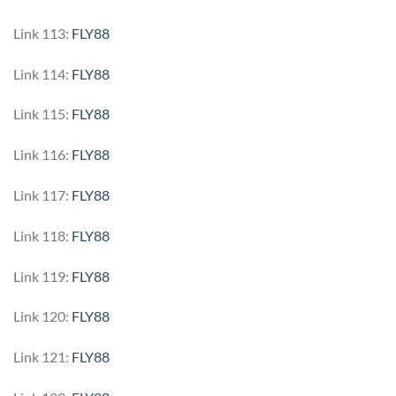
Link 113:
FLY88
Link 114:
FLY88
Link 115:
FLY88
Link 116:
FLY88
Link 117:
FLY88
Link 118:
FLY88
Link 119:
FLY88
Link 120:
FLY88
Link 121:
FLY88