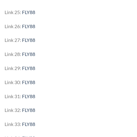
Link 25:
FLY88
Link 26:
FLY88
Link 27:
FLY88
Link 28:
FLY88
Link 29:
FLY88
Link 30:
FLY88
Link 31:
FLY88
Link 32:
FLY88
Link 33:
FLY88