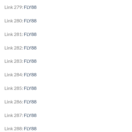
Link 279:
FLY88
Link 280:
FLY88
Link 281:
FLY88
Link 282:
FLY88
Link 283:
FLY88
Link 284:
FLY88
Link 285:
FLY88
Link 286:
FLY88
Link 287:
FLY88
Link 288:
FLY88