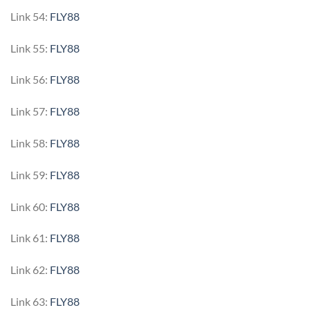
Link 54:
FLY88
Link 55:
FLY88
Link 56:
FLY88
Link 57:
FLY88
Link 58:
FLY88
Link 59:
FLY88
Link 60:
FLY88
Link 61:
FLY88
Link 62:
FLY88
Link 63:
FLY88