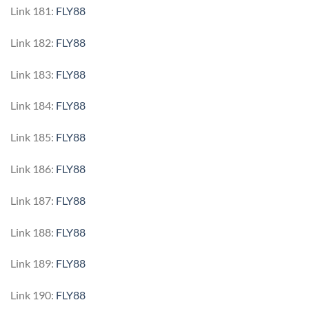
Link 181:
FLY88
Link 182:
FLY88
Link 183:
FLY88
Link 184:
FLY88
Link 185:
FLY88
Link 186:
FLY88
Link 187:
FLY88
Link 188:
FLY88
Link 189:
FLY88
Link 190:
FLY88