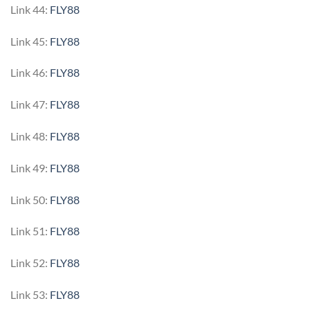
Link 44:
FLY88
Link 45:
FLY88
Link 46:
FLY88
Link 47:
FLY88
Link 48:
FLY88
Link 49:
FLY88
Link 50:
FLY88
Link 51:
FLY88
Link 52:
FLY88
Link 53:
FLY88