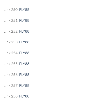
Link 250:
FLY88
Link 251:
FLY88
Link 252:
FLY88
Link 253:
FLY88
Link 254:
FLY88
Link 255:
FLY88
Link 256:
FLY88
Link 257:
FLY88
Link 258:
FLY88