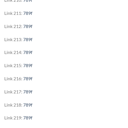
Link 211:
789f
Link 212:
789f
Link 213:
789f
Link 214:
789f
Link 215:
789f
Link 216:
789f
Link 217:
789f
Link 218:
789f
Link 219:
789f