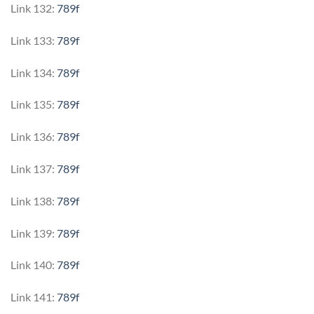
Link 132:
789f
Link 133:
789f
Link 134:
789f
Link 135:
789f
Link 136:
789f
Link 137:
789f
Link 138:
789f
Link 139:
789f
Link 140:
789f
Link 141:
789f