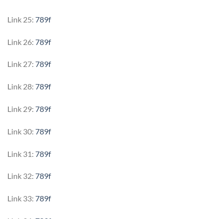
Link 25:
789f
Link 26:
789f
Link 27:
789f
Link 28:
789f
Link 29:
789f
Link 30:
789f
Link 31:
789f
Link 32:
789f
Link 33:
789f