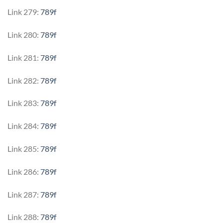
Link 279:
789f
Link 280:
789f
Link 281:
789f
Link 282:
789f
Link 283:
789f
Link 284:
789f
Link 285:
789f
Link 286:
789f
Link 287:
789f
Link 288:
789f