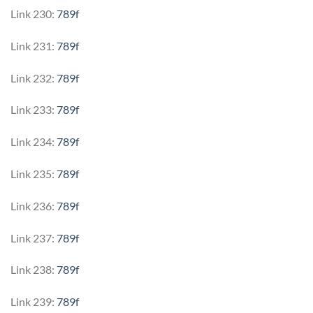
Link 230:
789f
Link 231:
789f
Link 232:
789f
Link 233:
789f
Link 234:
789f
Link 235:
789f
Link 236:
789f
Link 237:
789f
Link 238:
789f
Link 239:
789f