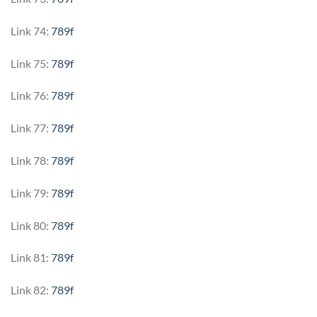
Link 74:
789f
Link 75:
789f
Link 76:
789f
Link 77:
789f
Link 78:
789f
Link 79:
789f
Link 80:
789f
Link 81:
789f
Link 82:
789f