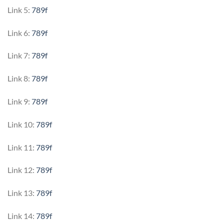
Link 5:
789f
Link 6:
789f
Link 7:
789f
Link 8:
789f
Link 9:
789f
Link 10:
789f
Link 11:
789f
Link 12:
789f
Link 13:
789f
Link 14:
789f