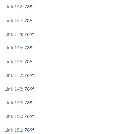
Link 142:
789f
Link 143:
789f
Link 144:
789f
Link 145:
789f
Link 146:
789f
Link 147:
789f
Link 148:
789f
Link 149:
789f
Link 150:
789f
Link 151:
789f