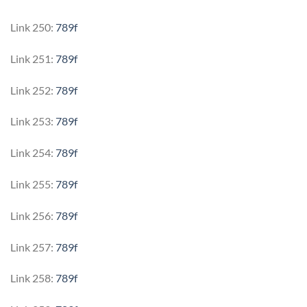
Link 250:
789f
Link 251:
789f
Link 252:
789f
Link 253:
789f
Link 254:
789f
Link 255:
789f
Link 256:
789f
Link 257:
789f
Link 258:
789f