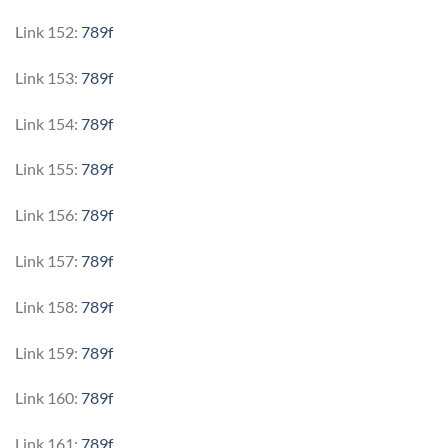
Link 152:
789f
Link 153:
789f
Link 154:
789f
Link 155:
789f
Link 156:
789f
Link 157:
789f
Link 158:
789f
Link 159:
789f
Link 160:
789f
Link 161:
789f