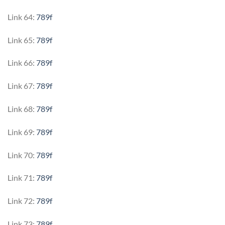
Link 64:
789f
Link 65:
789f
Link 66:
789f
Link 67:
789f
Link 68:
789f
Link 69:
789f
Link 70:
789f
Link 71:
789f
Link 72:
789f
Link 73:
789f