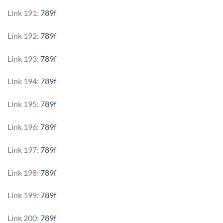
Link 191:
789f
Link 192:
789f
Link 193:
789f
Link 194:
789f
Link 195:
789f
Link 196:
789f
Link 197:
789f
Link 198:
789f
Link 199:
789f
Link 200:
789f